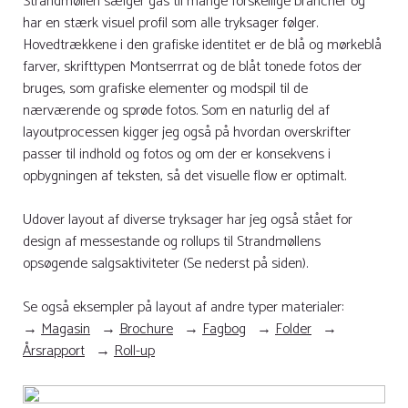
Strandmøllen sælger gas til mange forskellige brancher og
har en stærk visuel profil som alle tryksager følger.
Hovedtrækkene i den grafiske identitet er de blå og mørkeblå
farver, skrifttypen Montserrrat og de blåt tonede fotos der
bruges, som grafiske elementer og modspil til de
nærværende og sprøde fotos. Som en naturlig del af
layoutprocessen kigger jeg også på hvordan overskrifter
passer til indhold og fotos og om der er konsekvens i
opbygningen af teksten, så det visuelle flow er optimalt.
Udover layout af diverse tryksager har jeg også stået for
design af messestande og rollups til Strandmøllens
opsøgende salgsaktiviteter (Se nederst på siden).
Se også eksempler på layout af andre typer materialer:
→
Magasin
→
Brochure
→
Fagbog
→
Folder
→
Årsrapport
→
Roll-up